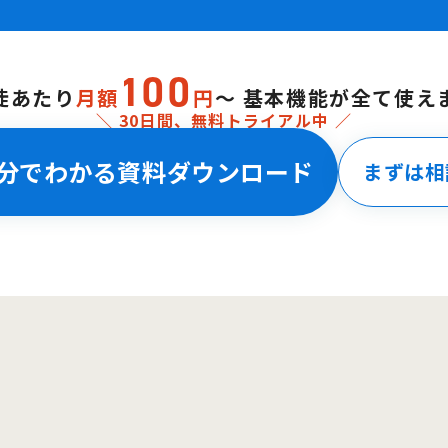
1
00
徒あたり
月額
円
〜
基本機能が全て使え
＼ 30日間、無料トライアル中 ／
3分でわかる
資料ダウンロード
まずは相