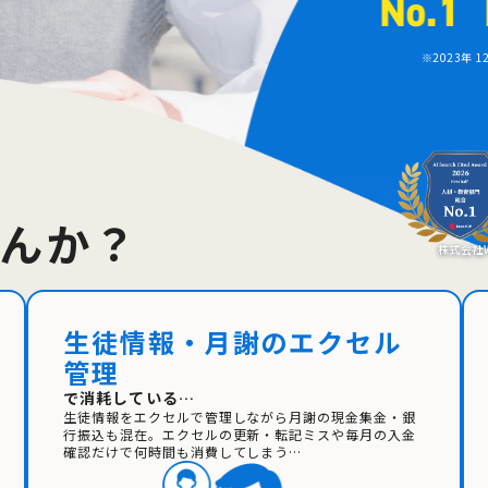
※2023年
んか？
株式会社W
生徒情報・月謝のエクセル
管理
で消耗している…
生徒情報をエクセルで管理しながら月謝の現金集金・銀
行振込も混在。エクセルの更新・転記ミスや毎月の入金
確認だけで何時間も消費してしまう…