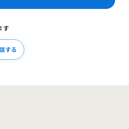
ます
談する