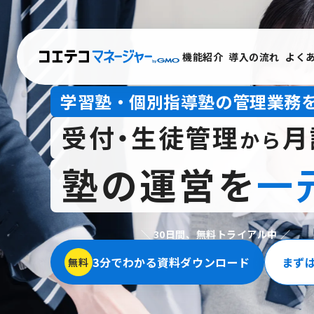
機能紹介
導入の流れ
よく
学習塾・個別指導塾の管理業務
受付・生徒管理
月
から
塾の運営を
一
＼ 30日間、無料トライアル中 ／
3分でわかる資料ダウンロード
まず