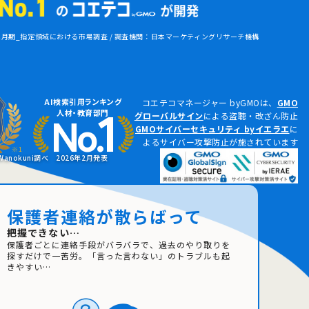
 12月期_指定領域における市場調査 / 調査機関：日本マーケティングリサーチ機構
1
AI検索引用ランキング
コエテコマネージャー byGMOは、
GMO
No.
人材・教育部門
グローバルサイン
による盗聴・改ざん防止
GMOサイバーセキュリティ byイエラエ
に
よるサイバー攻撃防止が施されています
※1
anokuni調べ 2026年2月発表
保護者連絡が散らばって
把握できない…
保護者ごとに連絡手段がバラバラで、過去のやり取りを
探すだけで一苦労。「言った言わない」のトラブルも起
きやすい…