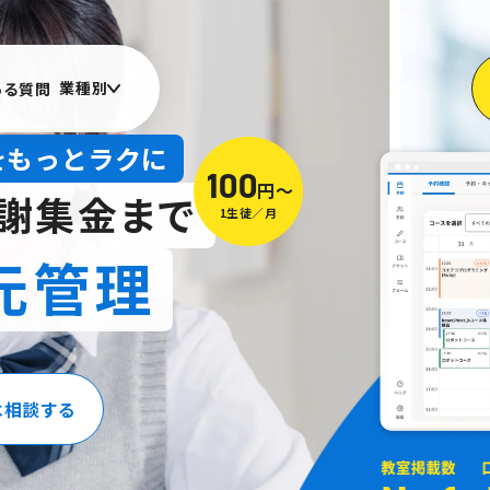
業種別
ある質問
をもっとラクに
1
00
円〜
謝集金まで
1生徒／月
元管理
は相談する